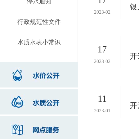
停水通知
银
2023-02
行政规范性文件
水质水表小常识
17
开
2023-02
11
开
2023-01