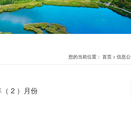
您的当前位置：
首页
>
信息公
（ 2 ）月份