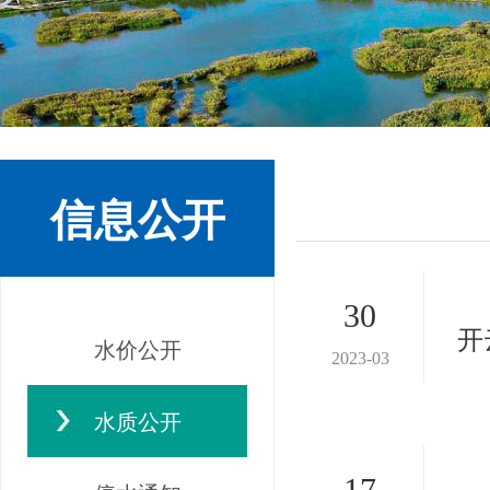
信息公开
30
开
水价公开
2023-03
水质公开
17