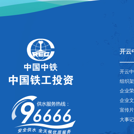
开云
开云中
组织架
企业荣
企业文
宣传片
大事记