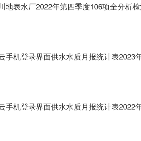
川地表水厂2022年第四季度106项全分析
云手机登录界面供水水质月报统计表2023年
云手机登录界面供水水质月报统计表2022年（