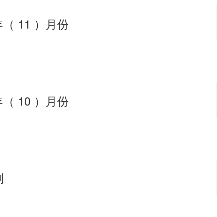
 11 ）月份
 10 ）月份
测