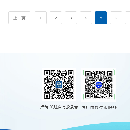
上一页
1
2
3
4
5
6