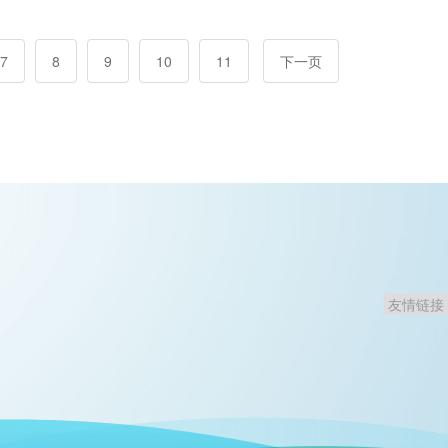
7
8
9
10
11
下一页