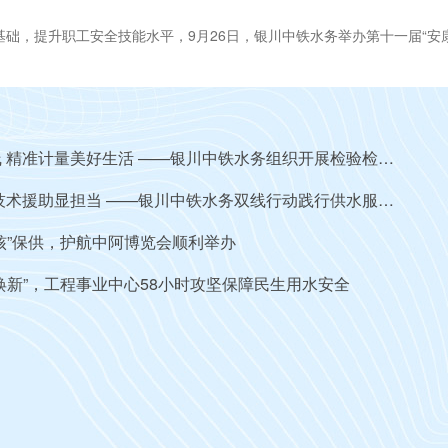
，提升职工安全技能水平，9月26日，银川中铁水务举办第十一届“安康
共筑水质安全防线 精准计量美好生活 ——银川中铁水务组织开展检验检测机构开放日活动
暖心维修解民忧 技术援助显担当 ——银川中铁水务双线行动践行供水服务初心
核”保供，护航中阿博览会顺利举办
焕新”，工程事业中心58小时攻坚保障民生用水安全