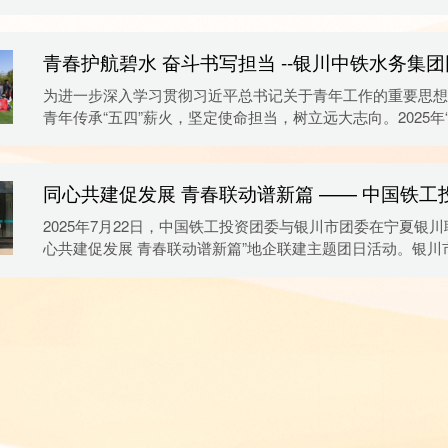
作中，落实在具体行动上，各单位纷纷组织学习，掀起学习贯
精神的热潮，引领广大干部员工凝心聚力、真抓实干，确保年
任务圆满完成。营销开云中国9月24日，营销开云中国召开专题学
为进一步深入学习贯彻习近平总书记关于青年工作的重要思想
青年传承“五四”薪火，坚定使命担当，树立远大志向。2025年
来临之际，开云手机登录界面团委积极开展“青春护航碧水 奋
当”系列主题活动。活动现场，3支充满创意与活力的队伍精
们以坚定信念彰显夺冠决心，用独特队名展现青春...
习宣贯2025年开云中国年中系
2025年7月22日，中国铁工投资团委与银川市团委在宁夏银川
心共建促发展 青春联动谱新篇”地企联建主题团日活动。银川
勐，团委副书记张肖飞、中国铁工投资团委副书记胡志华出席
中铁水务副总经理、银川中铁水务党委书记、董事长杨忠雄致
铁水务及银川中铁水务相关同志陪同。杨忠雄对银川市团委...