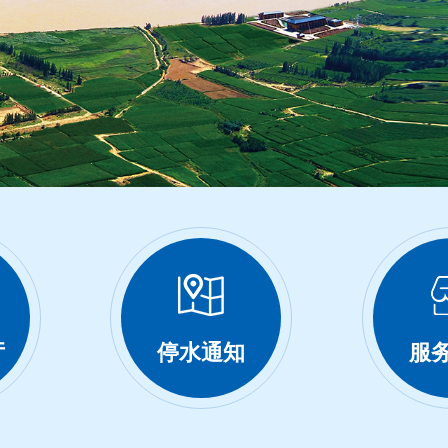
厅
停水通知
服